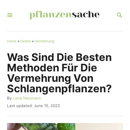
S
k
S
E
i
A
R
p
C
t
Home
»
Garten
»
Vermehrung
H
o
Was Sind Die Besten
C
Methoden Für Die
o
Vermehrung Von
n
Schlangenpflanzen?
t
e
A
By
Lena Neumann
u
n
P
Last updated:
June 15, 2023
t
o
t
h
s
o
t
r
e