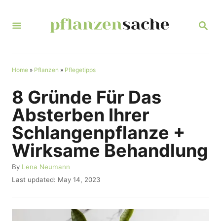
S
k
S
E
i
A
R
p
C
t
Home
»
Pflanzen
»
Pflegetipps
H
o
8 Gründe Für Das
C
Absterben Ihrer
o
Schlangenpflanze +
n
Wirksame Behandlung
t
e
A
By
Lena Neumann
u
n
P
Last updated:
May 14, 2023
t
o
t
h
s
o
t
r
e