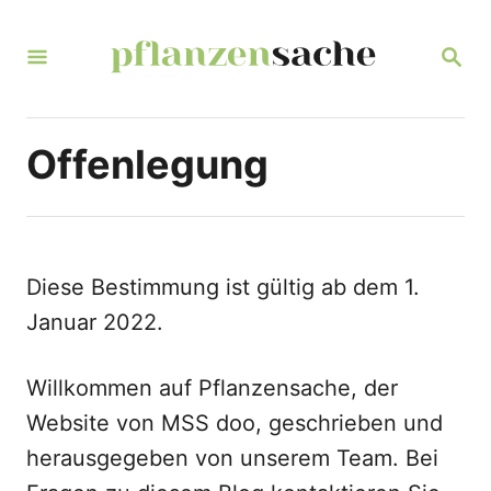
S
k
S
E
i
A
R
p
C
Offenlegung
t
H
o
C
o
Diese Bestimmung ist gültig ab dem 1.
n
Januar 2022.
t
e
Willkommen auf Pflanzensache, der
n
Website von MSS doo, geschrieben und
t
herausgegeben von unserem Team. Bei