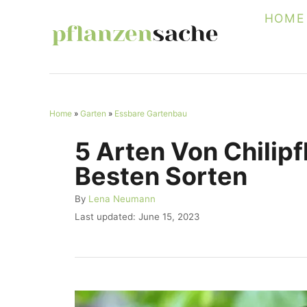
S
HOME
k
i
p
t
Home
»
Garten
»
Essbare Gartenbau
o
C
5 Arten Von Chilipf
o
Besten Sorten
n
A
By
Lena Neumann
t
u
P
Last updated:
June 15, 2023
e
t
o
h
s
n
o
t
r
t
e
d
o