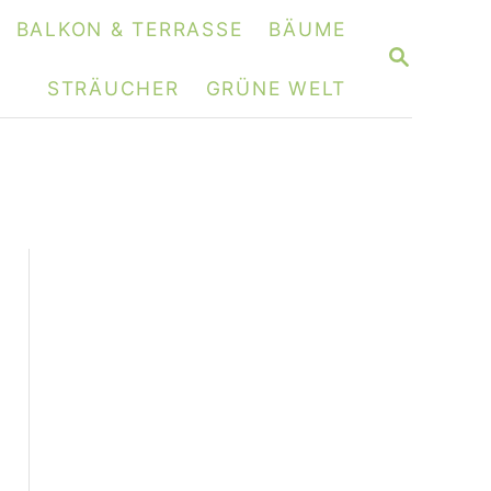
BALKON & TERRASSE
BÄUME
S
E
STRÄUCHER
GRÜNE WELT
A
R
C
H