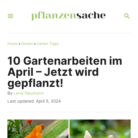
S
k
S
E
i
A
R
p
C
t
Home
»
Garten
»
Garten Tipps
H
o
10 Gartenarbeiten im
C
April – Jetzt wird
o
gepflanzt!
n
t
A
By
Lena Neumann
u
P
Last updated:
April 5, 2024
e
t
o
n
h
s
o
t
t
r
e
d