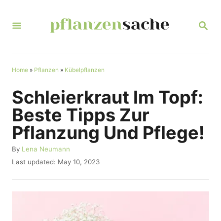
S
k
S
E
i
A
R
p
C
t
Home
»
Pflanzen
»
Kübelpflanzen
H
o
Schleierkraut Im Topf:
C
Beste Tipps Zur
o
Pflanzung Und Pflege!
n
t
A
By
Lena Neumann
u
P
Last updated:
May 10, 2023
e
t
o
n
h
s
o
t
t
r
e
d