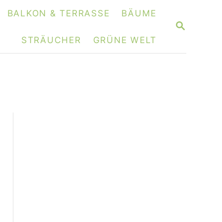
BALKON & TERRASSE
BÄUME
S
E
STRÄUCHER
GRÜNE WELT
A
R
C
H