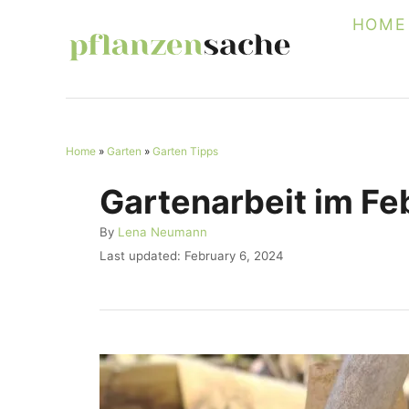
S
HOME
k
i
p
t
Home
»
Garten
»
Garten Tipps
o
C
Gartenarbeit im Fe
o
A
By
Lena Neumann
n
u
P
Last updated:
February 6, 2024
t
t
o
h
s
e
o
t
r
n
e
d
t
o
n