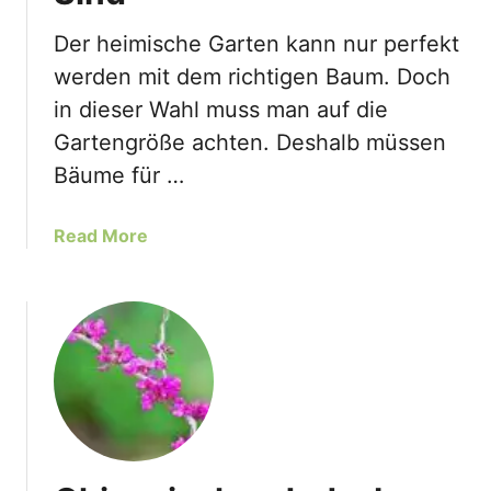
e
r
Der heimische Garten kann nur perfekt
J
werden mit dem richtigen Baum. Doch
u
in dieser Wahl muss man auf die
d
Gartengröße achten. Deshalb müssen
a
s
Bäume für …
b
a
a
Read More
u
b
m
o
(
u
C
t
e
K
r
l
c
e
i
i
s
n
C