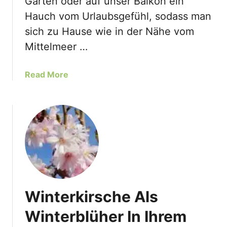
Garten oder auf unser Balkon ein
h
e
r
Hauch vom Urlaubsgefühl, sodass man
z
e
sich zu Hause wie in der Nähe vom
e
m
i
Mittelmeer …
G
t
a
:
r
a
Read More
W
t
b
a
e
o
n
n
u
n
t
B
M
l
e
ü
d
h
i
e
t
n
Winterkirsche Als
e
M
r
Winterblüher In Ihrem
a
r
g