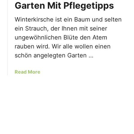
Garten Mit Pflegetipps
a
n
n
o
e
Winterkirsche ist ein Baum und selten
l
B
ein Strauch, der Ihnen mit seiner
i
ä
e
ungewöhnlichen Blüte den Atem
u
n
rauben wird. Wir alle wollen einen
m
s
e
schön angelegten Garten …
o
:
r
P
t
a
Read More
f
e
b
l
n
o
e
?
u
g
t
e
W
l
i
e
n
i
t
c