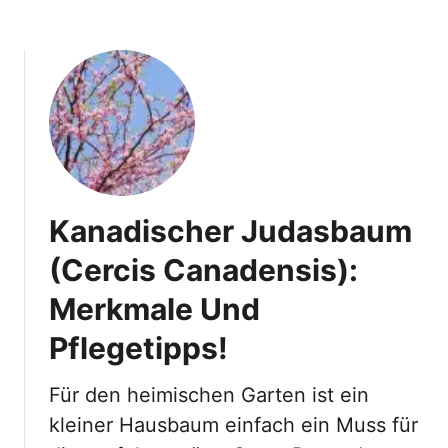
r
l
r
ü
a
h
n
e
e
r
G
I
e
n
f
I
ü
h
h
Kanadischer Judasbaum
r
l
e
(Cercis Canadensis):
!
m
Merkmale Und
G
a
Pflegetipps!
r
t
Für den heimischen Garten ist ein
e
kleiner Hausbaum einfach ein Muss für
n
M