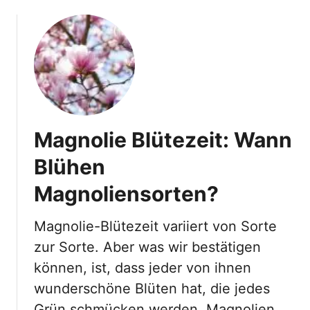
o
u
t
M
e
h
r
s
Magnolie Blütezeit: Wann
t
ä
Blühen
m
Magnoliensorten?
m
i
g
Magnolie-Blütezeit variiert von Sorte
e
zur Sorte. Aber was wir bestätigen
r
können, ist, dass jeder von ihnen
B
wunderschöne Blüten hat, die jedes
a
u
Grün schmücken werden. Magnolien …