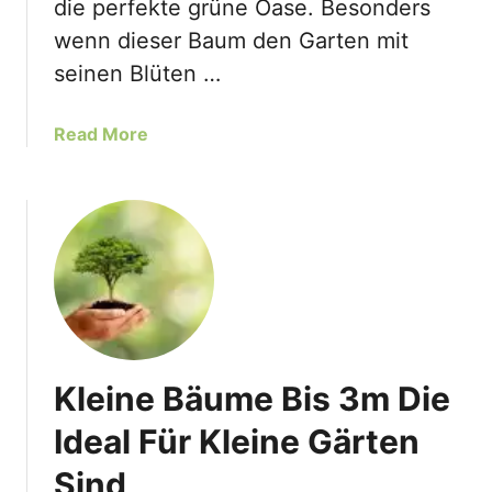
die perfekte grüne Oase. Besonders
i
wenn dieser Baum den Garten mit
t
seinen Blüten …
P
f
l
a
Read More
e
b
g
o
e
u
t
t
i
K
p
a
p
n
s
a
d
Kleine Bäume Bis 3m Die
i
s
Ideal Für Kleine Gärten
c
Sind
h