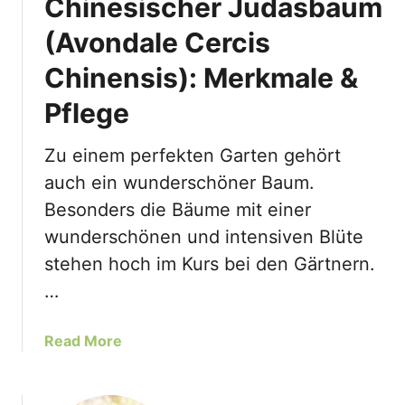
Chinesischer Judasbaum
e
a
B
(Avondale Cercis
n
ä
a
Chinensis): Merkmale &
u
d
m
e
Pflege
e
n
B
s
Zu einem perfekten Garten gehört
i
i
s
auch ein wunderschöner Baum.
s
3
Besonders die Bäume mit einer
)
m
:
wunderschönen und intensiven Blüte
D
M
stehen hoch im Kurs bei den Gärtnern.
i
e
e
…
r
I
k
d
a
Read More
m
e
b
a
a
o
l
l