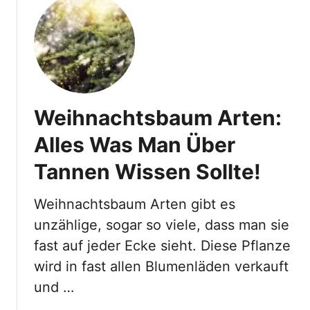
u
e
F
t
U
ü
C
n
r
h
d
K
i
P
l
n
f
e
e
l
i
Weihnachtsbaum Arten:
s
e
n
i
g
Alles Was Man Über
e
s
e
G
Tannen Wissen Sollte!
c
t
ä
h
i
r
e
p
Weihnachtsbaum Arten gibt es
t
r
p
unzählige, sogar so viele, dass man sie
e
J
s
n
fast auf jeder Ecke sieht. Diese Pflanze
u
!
S
wird in fast allen Blumenläden verkauft
d
i
a
und …
n
s
d