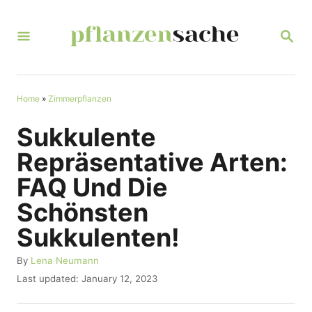
S
k
S
E
i
A
R
p
C
t
Home
»
Zimmerpflanzen
H
o
Sukkulente
C
Repräsentative Arten:
o
FAQ Und Die
n
Schönsten
t
Sukkulenten!
e
n
A
By
Lena Neumann
u
t
P
Last updated:
January 12, 2023
t
o
h
s