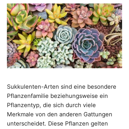
o
t
r
e
d
o
n
Sukkulenten-Arten sind eine besondere
Pflanzenfamilie beziehungsweise ein
Pflanzentyp, die sich durch viele
Merkmale von den anderen Gattungen
unterscheidet. Diese Pflanzen gelten