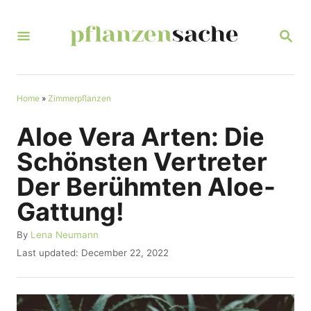
S
k
S
E
i
A
R
p
C
t
Home
»
Zimmerpflanzen
H
o
Aloe Vera Arten: Die
C
Schönsten Vertreter
o
Der Berühmten Aloe-
n
Gattung!
t
e
A
By
Lena Neumann
u
n
P
Last updated:
December 22, 2022
t
o
t
h
s
o
t
r
e