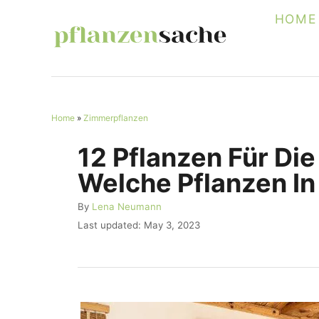
S
HOME
k
i
p
t
Home
»
Zimmerpflanzen
o
C
12 Pflanzen Für Di
o
Welche Pflanzen I
n
A
By
Lena Neumann
t
u
P
Last updated:
May 3, 2023
e
t
o
h
s
n
o
t
r
t
e
d
o