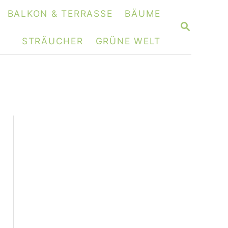
BALKON & TERRASSE
BÄUME
S
E
STRÄUCHER
GRÜNE WELT
A
R
C
H