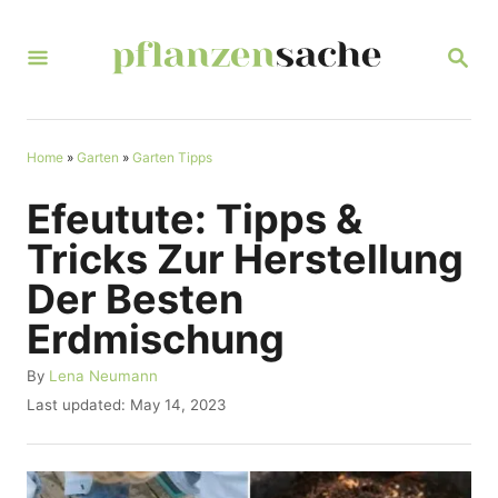
S
k
S
E
i
A
R
p
C
t
Home
»
Garten
»
Garten Tipps
H
o
Efeutute: Tipps &
C
Tricks Zur Herstellung
o
Der Besten
n
Erdmischung
t
e
A
By
Lena Neumann
u
n
P
Last updated:
May 14, 2023
t
o
t
h
s
o
t
r
e