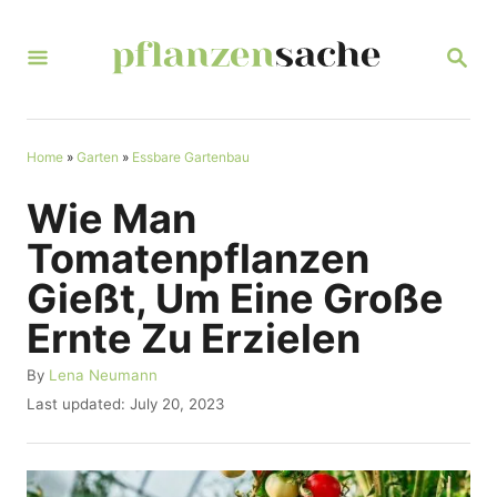
S
k
S
E
i
A
R
p
C
t
Home
»
Garten
»
Essbare Gartenbau
H
o
Wie Man
C
Tomatenpflanzen
o
Gießt, Um Eine Große
n
Ernte Zu Erzielen
t
e
A
By
Lena Neumann
u
n
P
Last updated:
July 20, 2023
t
o
t
h
s
o
t
r
e