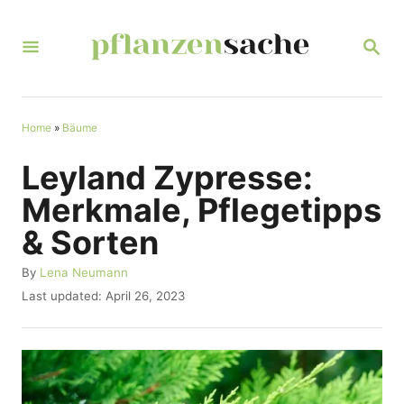
S
k
S
E
i
A
R
p
C
t
Home
»
Bäume
H
o
Leyland Zypresse:
C
Merkmale, Pflegetipps
o
& Sorten
n
t
A
By
Lena Neumann
u
P
Last updated:
April 26, 2023
e
t
o
n
h
s
o
t
t
r
e
d