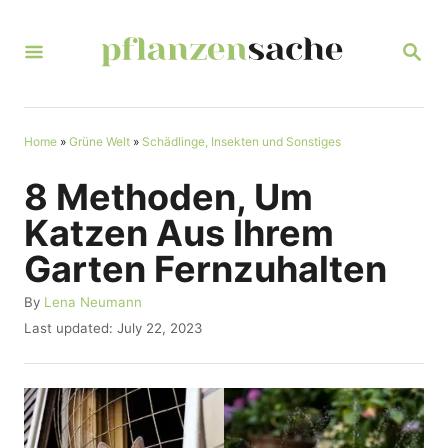
S
k
S
E
i
A
R
p
C
t
Home
»
Grüne Welt
»
Schädlinge, Insekten und Sonstiges
H
o
8 Methoden, Um
C
Katzen Aus Ihrem
o
Garten Fernzuhalten
n
t
A
By
Lena Neumann
u
P
Last updated:
July 22, 2023
e
t
o
n
h
s
o
t
t
r
e
d