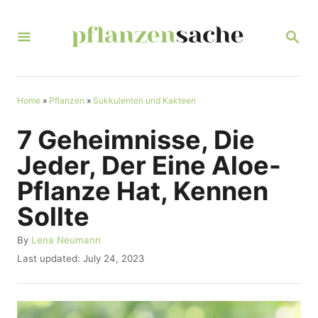
S
k
S
E
i
A
R
p
C
t
Home
»
Pflanzen
»
Sukkulenten und Kakteen
H
o
7 Geheimnisse, Die
C
Jeder, Der Eine Aloe-
o
Pflanze Hat, Kennen
n
Sollte
t
e
A
By
Lena Neumann
u
n
P
Last updated:
July 24, 2023
t
o
t
h
s
o
t
r
e