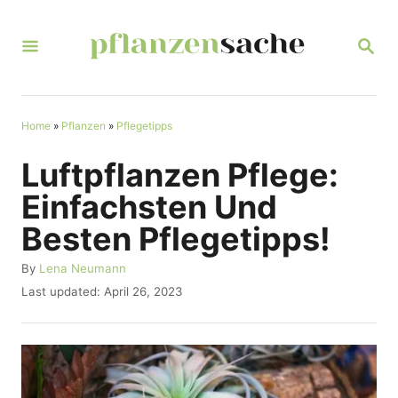
S
k
S
E
i
A
R
p
C
t
Home
»
Pflanzen
»
Pflegetipps
H
o
Luftpflanzen Pflege:
C
Einfachsten Und
o
Besten Pflegetipps!
n
t
A
By
Lena Neumann
u
P
Last updated:
April 26, 2023
e
t
o
n
h
s
o
t
t
r
e
d