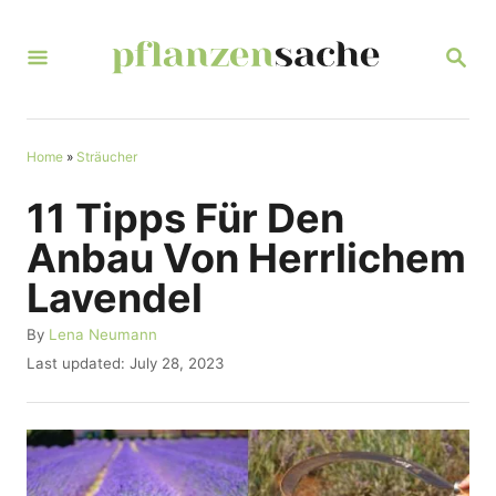
S
k
S
E
i
A
R
p
C
t
Home
»
Sträucher
H
o
11 Tipps Für Den
C
Anbau Von Herrlichem
o
Lavendel
n
t
A
By
Lena Neumann
u
P
Last updated:
July 28, 2023
e
t
o
n
h
s
o
t
t
r
e
d