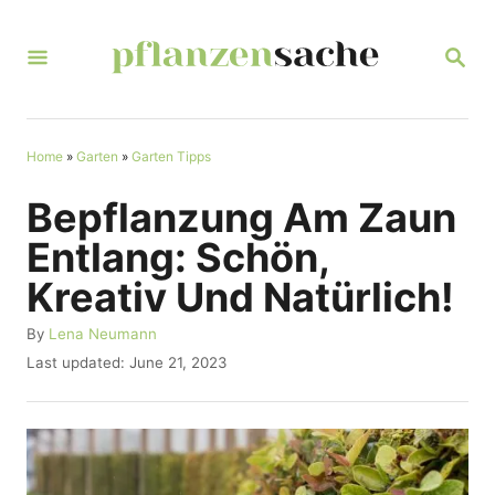
S
k
S
E
i
A
R
p
C
t
Home
»
Garten
»
Garten Tipps
H
o
Bepflanzung Am Zaun
C
Entlang: Schön,
o
Kreativ Und Natürlich!
n
t
A
By
Lena Neumann
u
P
Last updated:
June 21, 2023
e
t
o
n
h
s
o
t
t
r
e
d