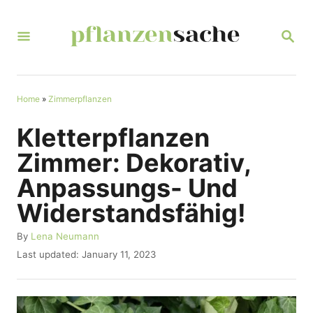
S
k
S
E
i
A
R
p
C
t
Home
»
Zimmerpflanzen
H
o
Kletterpflanzen
C
Zimmer: Dekorativ,
o
Anpassungs- Und
n
Widerstandsfähig!
t
e
A
By
Lena Neumann
u
n
P
Last updated:
January 11, 2023
t
o
t
h
s
o
t
r
e