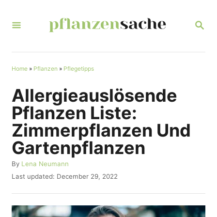
S
k
S
E
i
A
R
p
C
t
Home
»
Pflanzen
»
Pflegetipps
H
o
Allergieauslösende
C
Pflanzen Liste:
o
Zimmerpflanzen Und
n
Gartenpflanzen
t
e
A
By
Lena Neumann
u
n
P
Last updated:
December 29, 2022
t
o
t
h
s
o
t
r
e