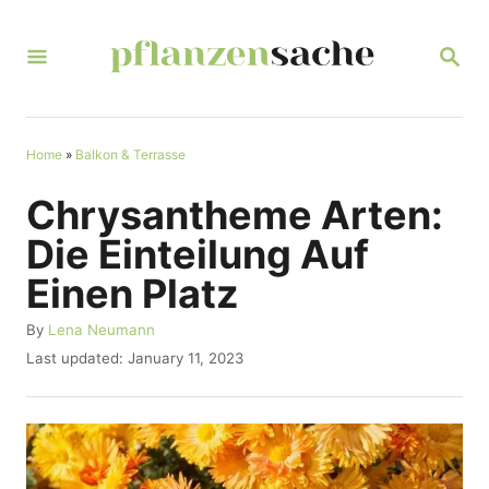
S
k
S
E
i
A
R
p
C
t
Home
»
Balkon & Terrasse
H
o
Chrysantheme Arten:
C
Die Einteilung Auf
o
Einen Platz
n
t
A
By
Lena Neumann
u
P
Last updated:
January 11, 2023
e
t
o
n
h
s
o
t
t
r
e
d