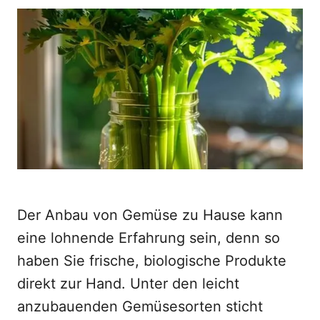
o
t
r
e
d
o
n
Der Anbau von Gemüse zu Hause kann
eine lohnende Erfahrung sein, denn so
haben Sie frische, biologische Produkte
direkt zur Hand. Unter den leicht
anzubauenden Gemüsesorten sticht