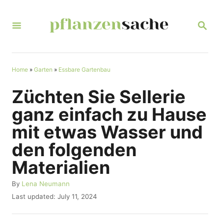
S
k
S
E
i
A
R
p
C
t
Home
»
Garten
»
Essbare Gartenbau
H
o
Züchten Sie Sellerie
C
ganz einfach zu Hause
o
mit etwas Wasser und
n
den folgenden
t
Materialien
e
n
A
By
Lena Neumann
u
t
P
Last updated:
July 11, 2024
t
o
h
s