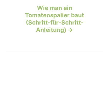
v
Wie man ein
Tomatenspalier baut
i
(Schritt-für-Schritt-
g
Anleitung)
a
t
i
o
n