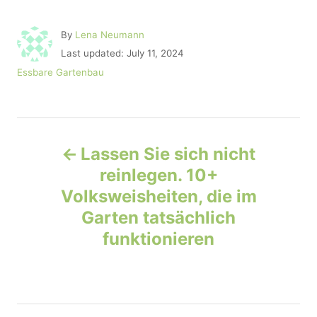
A
By
Lena Neumann
u
P
Last updated:
July 11, 2024
t
o
C
Essbare Gartenbau
h
s
a
o
t
t
r
e
e
d
P
g
o
o
Lassen Sie sich nicht
n
r
o
reinlegen. 10+
i
e
Volksweisheiten, die im
s
s
Garten tatsächlich
t
funktionieren
n
a