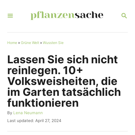
S
k
S
E
i
A
R
p
C
t
Home
»
Grüne Welt
»
Wussten Sie
H
o
Lassen Sie sich nicht
C
reinlegen. 10+
o
Volksweisheiten, die
n
im Garten tatsächlich
t
funktionieren
e
n
A
By
Lena Neumann
u
t
P
Last updated:
April 27, 2024
t
o
h
s