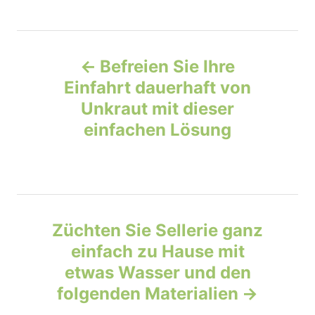
o
t
t
r
e
e
d
P
g
o
o
Befreien Sie Ihre
n
r
o
Einfahrt dauerhaft von
i
e
Unkraut mit dieser
s
s
einfachen Lösung
t
n
a
Züchten Sie Sellerie ganz
v
einfach zu Hause mit
etwas Wasser und den
i
folgenden Materialien