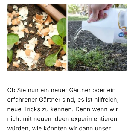
o
t
r
e
d
o
n
Ob Sie nun ein neuer Gärtner oder ein
erfahrener Gärtner sind, es ist hilfreich,
neue Tricks zu kennen. Denn wenn wir
nicht mit neuen Ideen experimentieren
würden, wie könnten wir dann unser