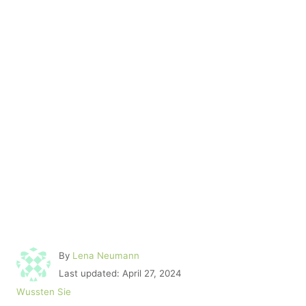
A
By
Lena Neumann
u
P
Last updated:
April 27, 2024
t
o
C
Wussten Sie
h
s
a