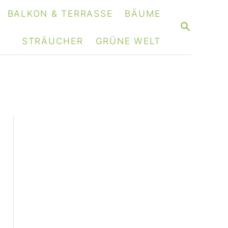
BALKON & TERRASSE
BÄUME
S
E
STRÄUCHER
GRÜNE WELT
A
R
C
H