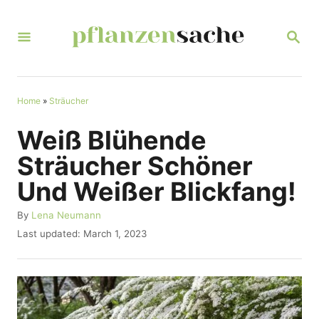
S
k
S
E
i
A
R
p
C
t
Home
»
Sträucher
H
o
Weiß Blühende
C
Sträucher Schöner
o
Und Weißer Blickfang!
n
t
A
By
Lena Neumann
u
P
Last updated:
March 1, 2023
e
t
o
n
h
s
o
t
t
r
e
d