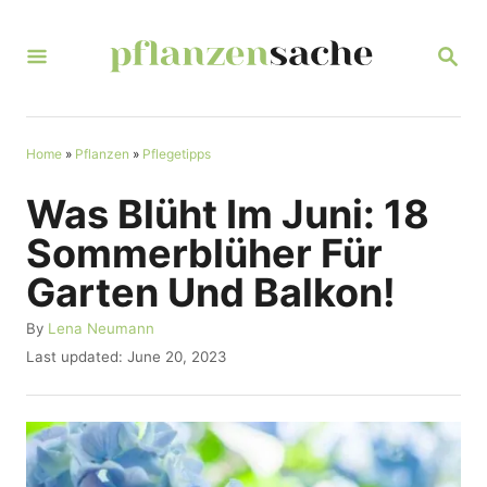
S
k
S
E
i
A
R
p
C
t
Home
»
Pflanzen
»
Pflegetipps
H
o
Was Blüht Im Juni: 18
C
Sommerblüher Für
o
Garten Und Balkon!
n
t
A
By
Lena Neumann
u
P
Last updated:
June 20, 2023
e
t
o
n
h
s
o
t
t
r
e
d