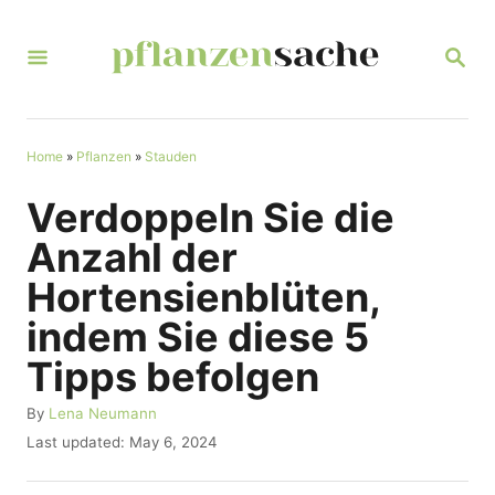
S
k
S
E
i
A
R
p
C
t
Home
»
Pflanzen
»
Stauden
H
o
Verdoppeln Sie die
C
Anzahl der
o
Hortensienblüten,
n
indem Sie diese 5
t
Tipps befolgen
e
n
A
By
Lena Neumann
u
t
P
Last updated:
May 6, 2024
t
o
h
s