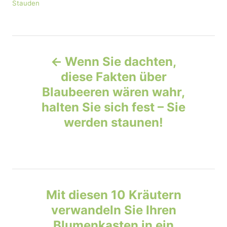
C
Stauden
h
s
a
o
t
t
r
e
e
d
P
g
o
o
Wenn Sie dachten,
n
r
o
diese Fakten über
i
e
Blaubeeren wären wahr,
s
s
halten Sie sich fest – Sie
t
werden staunen!
n
a
v
Mit diesen 10 Kräutern
verwandeln Sie Ihren
i
Blumenkasten in ein