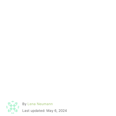
A
By
Lena Neumann
u
P
Last updated:
May 6, 2024
t
o