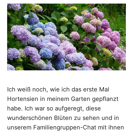
o
t
r
e
d
o
n
Ich weiß noch, wie ich das erste Mal
Hortensien in meinem Garten gepflanzt
habe. Ich war so aufgeregt, diese
wunderschönen Blüten zu sehen und in
unserem Familiengruppen-Chat mit ihnen