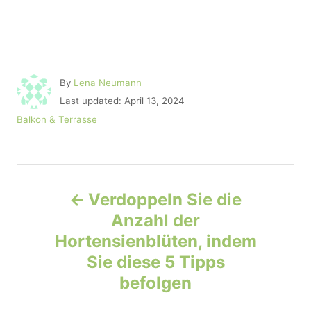
A
By
Lena Neumann
u
P
Last updated:
April 13, 2024
t
o
C
Balkon & Terrasse
h
s
a
o
t
t
r
e
e
d
P
g
o
o
Verdoppeln Sie die
n
r
o
Anzahl der
i
e
Hortensienblüten, indem
s
s
Sie diese 5 Tipps
t
befolgen