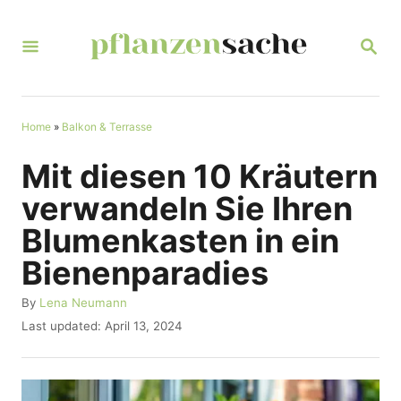
S
k
S
E
i
A
R
p
C
t
Home
»
Balkon & Terrasse
H
o
Mit diesen 10 Kräutern
C
verwandeln Sie Ihren
o
Blumenkasten in ein
n
Bienenparadies
t
e
A
By
Lena Neumann
u
n
P
Last updated:
April 13, 2024
t
o
t
h
s
o
t
r
e