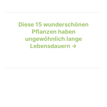
n
a
v
Diese 15 wunderschönen
Pflanzen haben
i
ungewöhnlich lange
g
Lebensdauern
a
t
i
o
n