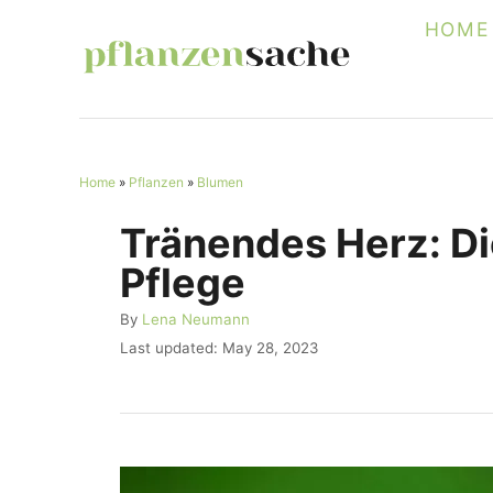
S
HOME
k
i
p
t
Home
»
Pflanzen
»
Blumen
o
C
Tränendes Herz: Di
o
Pflege
n
A
By
Lena Neumann
t
u
P
Last updated:
May 28, 2023
e
t
o
h
s
n
o
t
r
t
e
d
o