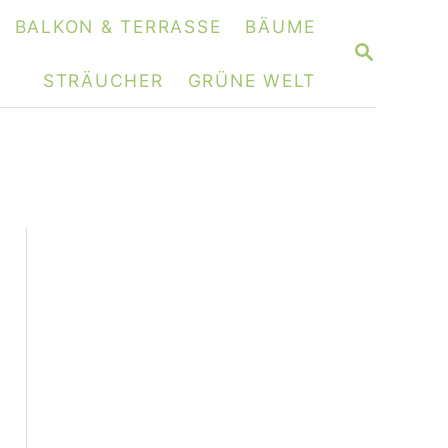
BALKON & TERRASSE
BÄUME
S
E
STRÄUCHER
GRÜNE WELT
A
R
C
H