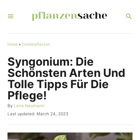
S
k
S
E
i
A
R
p
C
t
Home
»
Zimmerpflanzen
H
o
Syngonium: Die
C
Schönsten Arten Und
o
Tolle Tipps Für Die
n
Pflege!
t
e
A
By
Lena Neumann
u
n
P
Last updated:
March 24, 2023
t
o
t
h
s
o
t
r
e