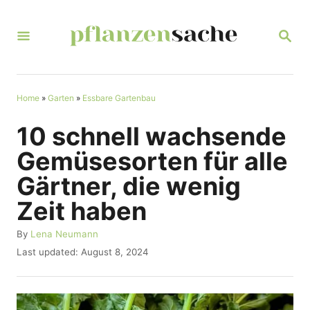
S
k
S
E
i
A
R
p
C
t
Home
»
Garten
»
Essbare Gartenbau
H
o
10 schnell wachsende
C
Gemüsesorten für alle
o
Gärtner, die wenig
n
Zeit haben
t
e
A
By
Lena Neumann
u
n
P
Last updated:
August 8, 2024
t
o
t
h
s
o
t
r
e