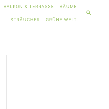
BALKON & TERRASSE
BÄUME
S
E
STRÄUCHER
GRÜNE WELT
A
R
C
H