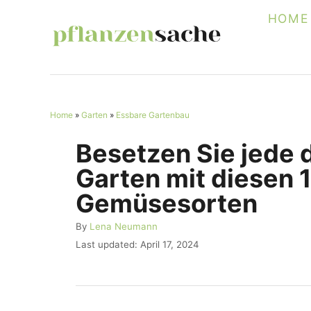
S
HOME
k
i
p
t
Home
»
Garten
»
Essbare Gartenbau
o
C
Besetzen Sie jede 
o
Garten mit diesen 
n
Gemüsesorten
t
A
By
Lena Neumann
e
u
P
Last updated:
April 17, 2024
n
t
o
h
s
t
o
t
r
e