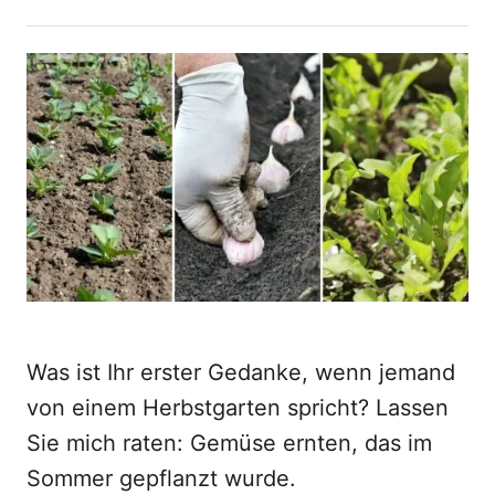
t
o
h
s
o
t
r
e
d
o
n
Was ist Ihr erster Gedanke, wenn jemand
von einem Herbstgarten spricht? Lassen
Sie mich raten: Gemüse ernten, das im
Sommer gepflanzt wurde.