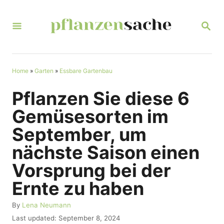
S
k
S
E
i
A
R
p
C
t
Home
»
Garten
»
Essbare Gartenbau
H
o
Pflanzen Sie diese 6
C
Gemüsesorten im
o
September, um
n
nächste Saison einen
t
Vorsprung bei der
e
n
Ernte zu haben
t
A
By
Lena Neumann
u
P
Last updated:
September 8, 2024