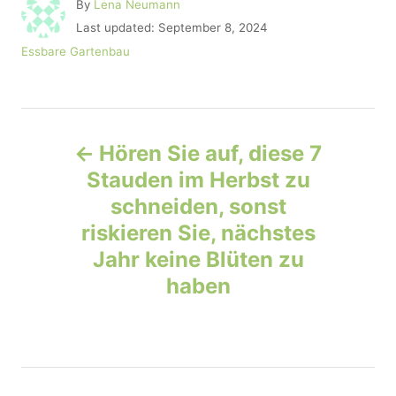
A
By
Lena Neumann
u
P
Last updated:
September 8, 2024
t
o
C
Essbare Gartenbau
h
s
a
o
t
t
r
e
e
d
P
g
o
o
Hören Sie auf, diese 7
n
r
o
Stauden im Herbst zu
i
e
schneiden, sonst
s
s
riskieren Sie, nächstes
t
Jahr keine Blüten zu
haben
n
a
v