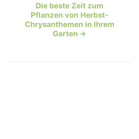
Die beste Zeit zum
i
Pflanzen von Herbst-
g
Chrysanthemen in Ihrem
Garten
a
t
i
o
n