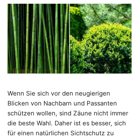
o
t
r
e
d
o
n
Wenn Sie sich vor den neugierigen
Blicken von Nachbarn und Passanten
schützen wollen, sind Zäune nicht immer
die beste Wahl. Daher ist es besser, sich
für einen natürlichen Sichtschutz zu