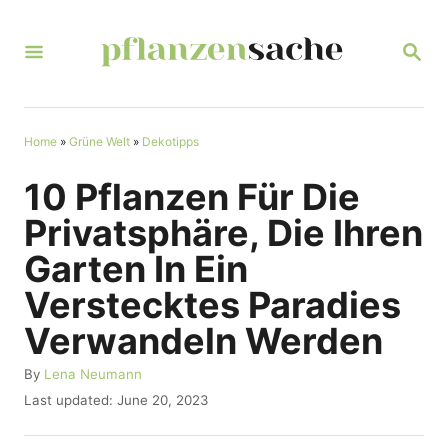
S
k
S
E
i
A
R
p
C
t
Home
»
Grüne Welt
»
Dekotipps
H
o
10 Pflanzen Für Die
C
Privatsphäre, Die Ihren
o
Garten In Ein
n
Verstecktes Paradies
t
Verwandeln Werden
e
n
A
By
Lena Neumann
u
t
P
Last updated:
June 20, 2023
t
o
h
s