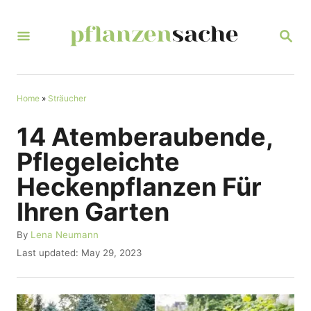
S
k
S
E
i
A
R
p
C
t
Home
»
Sträucher
H
o
14 Atemberaubende,
C
Pflegeleichte
o
Heckenpflanzen Für
n
Ihren Garten
t
e
A
By
Lena Neumann
u
n
P
Last updated:
May 29, 2023
t
o
t
h
s
o
t
r
e