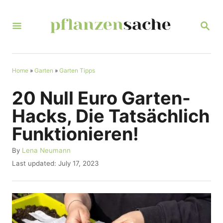
S
k
S
E
i
A
R
p
C
t
Home
»
Garten
»
Garten Tipps
H
o
20 Null Euro Garten-
C
Hacks, Die Tatsächlich
o
Funktionieren!
n
t
A
By
Lena Neumann
u
P
Last updated:
July 17, 2023
e
t
o
n
h
s
o
t
t
r
e
d