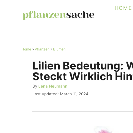
S
HOME
k
i
p
t
Home
»
Pflanzen
»
Blumen
o
C
Lilien Bedeutung: 
o
Steckt Wirklich Hi
n
A
By
Lena Neumann
t
u
P
Last updated:
March 11, 2024
e
t
o
h
s
n
o
t
r
t
e
d
o