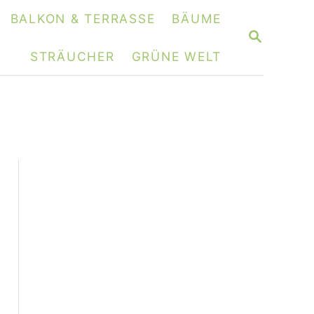
BALKON & TERRASSE
BÄUME
S
E
STRÄUCHER
GRÜNE WELT
A
R
C
H