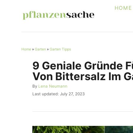
S
HOME
k
i
p
t
Home
»
Garten
»
Garten Tipps
o
C
9 Geniale Gründe 
o
Von Bittersalz Im 
n
A
By
Lena Neumann
t
u
P
Last updated:
July 27, 2023
e
t
o
h
s
n
o
t
r
t
e
d
o