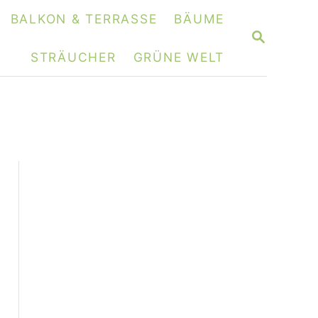
BALKON & TERRASSE
BÄUME
S
E
STRÄUCHER
GRÜNE WELT
A
R
C
H