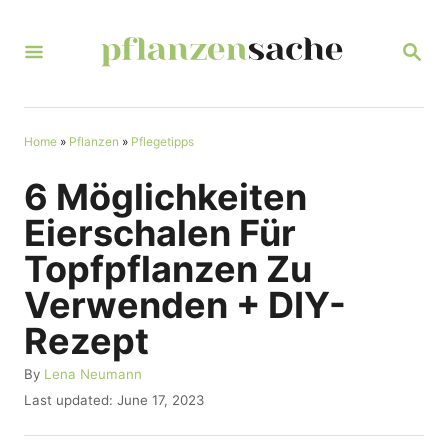
S
k
S
E
i
A
R
p
C
t
Home
»
Pflanzen
»
Pflegetipps
H
o
6 Möglichkeiten
C
Eierschalen Für
o
Topfpflanzen Zu
n
Verwenden + DIY-
t
Rezept
e
n
A
By
Lena Neumann
u
t
P
Last updated:
June 17, 2023
t
o
h
s