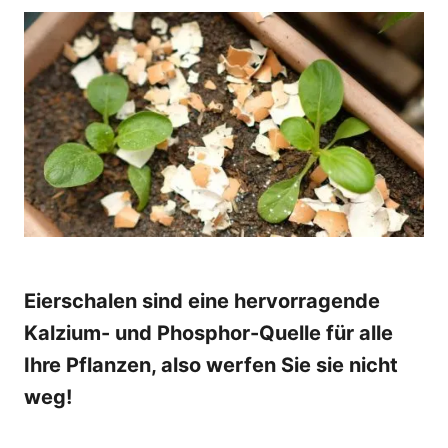
o
t
r
e
d
o
n
Eierschalen sind eine hervorragende
Kalzium- und Phosphor-Quelle für alle
Ihre Pflanzen, also werfen Sie sie nicht
weg!