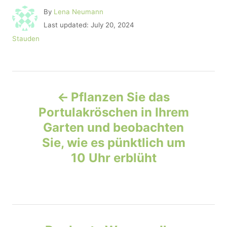
A
By
Lena Neumann
u
P
Last updated:
July 20, 2024
t
o
C
Stauden
h
s
a
o
t
t
r
e
e
d
P
g
o
o
Pflanzen Sie das
n
r
o
Portulakröschen in Ihrem
i
e
Garten und beobachten
s
s
Sie, wie es pünktlich um
t
10 Uhr erblüht
n
a