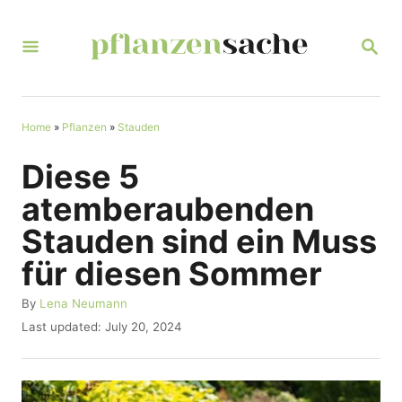
S
k
S
E
i
A
R
p
C
t
Home
»
Pflanzen
»
Stauden
H
o
Diese 5
C
atemberaubenden
o
Stauden sind ein Muss
n
für diesen Sommer
t
e
A
By
Lena Neumann
u
n
P
Last updated:
July 20, 2024
t
o
t
h
s
o
t
r
e