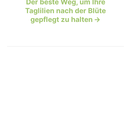
v
Der beste Weg, um Ihre
Taglilien nach der Blüte
i
gepflegt zu halten
g
a
t
i
o
n