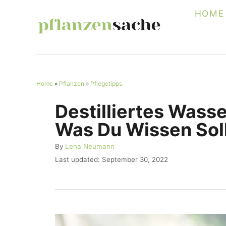
S
HOME
k
i
p
t
Home
»
Pflanzen
»
Pflegetipps
o
C
Destilliertes Wasse
o
Was Du Wissen Sol
n
A
By
Lena Neumann
t
u
P
Last updated:
September 30, 2022
e
t
o
h
s
n
o
t
r
t
e
d
o