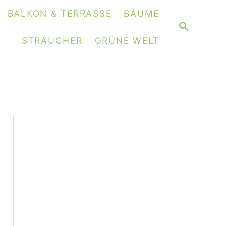
BALKON & TERRASSE
BÄUME
S
E
STRÄUCHER
GRÜNE WELT
A
R
C
H