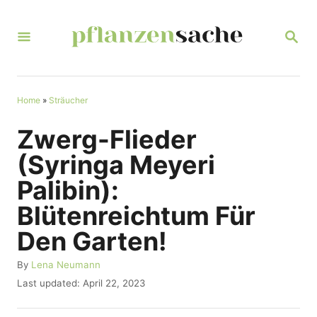
S
k
S
E
i
A
R
p
C
t
Home
»
Sträucher
H
o
Zwerg-Flieder
C
(Syringa Meyeri
o
Palibin):
n
Blütenreichtum Für
t
Den Garten!
e
n
A
By
Lena Neumann
u
t
P
Last updated:
April 22, 2023
t
o
h
s