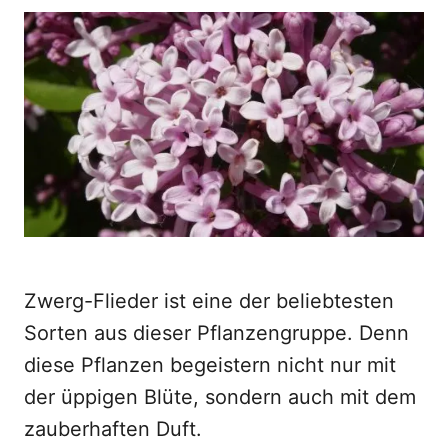
o
t
r
e
d
o
n
Zwerg-Flieder ist eine der beliebtesten
Sorten aus dieser Pflanzengruppe. Denn
diese Pflanzen begeistern nicht nur mit
der üppigen Blüte, sondern auch mit dem
zauberhaften Duft.