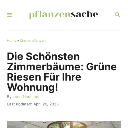
S
k
S
E
i
A
R
p
C
t
Home
»
Zimmerpflanzen
H
o
Die Schönsten
C
Zimmerbäume: Grüne
o
Riesen Für Ihre
n
Wohnung!
t
e
A
By
Lena Neumann
u
n
P
Last updated:
April 20, 2023
t
o
t
h
s
o
t
r
e