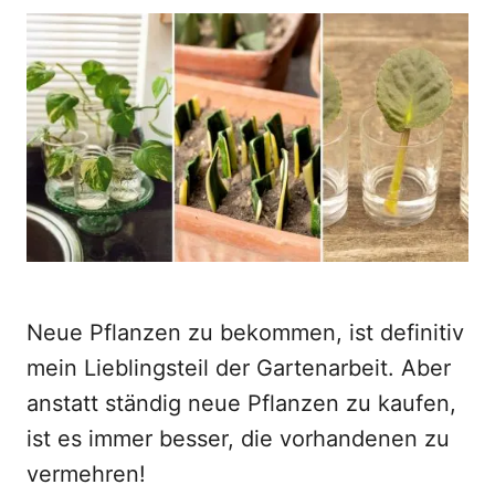
o
t
r
e
d
o
n
Neue Pflanzen zu bekommen, ist definitiv
mein Lieblingsteil der Gartenarbeit. Aber
anstatt ständig neue Pflanzen zu kaufen,
ist es immer besser, die vorhandenen zu
vermehren!