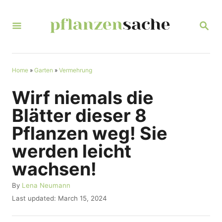
S
k
S
E
i
A
R
p
C
t
Home
»
Garten
»
Vermehrung
H
o
Wirf niemals die
C
Blätter dieser 8
o
Pflanzen weg! Sie
n
werden leicht
t
wachsen!
e
n
A
By
Lena Neumann
u
t
P
Last updated:
March 15, 2024
t
o
h
s