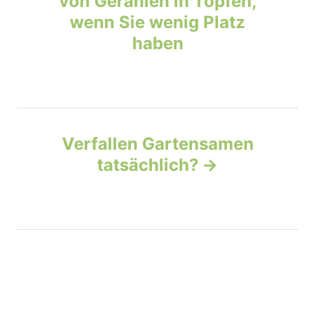
von Geranien in Töpfen,
i
e
wenn Sie wenig Platz
s
s
haben
t
n
a
Verfallen Gartensamen
v
tatsächlich?
i
g
a
t