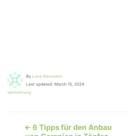
A
By
Lena Neumann
u
P
Last updated:
March 15, 2024
t
o
C
Vermehrung
h
s
a
o
t
t
r
e
e
d
P
g
o
o
6 Tipps für den Anbau
n
r
o