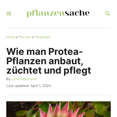
S
k
S
E
i
A
R
p
C
t
Home
»
Pflanzen
»
Pflegetipps
H
o
Wie man Protea-
C
Pflanzen anbaut,
o
züchtet und pflegt
n
t
A
By
Lena Neumann
u
P
Last updated:
April 1, 2024
e
t
o
n
h
s
o
t
t
r
e
d