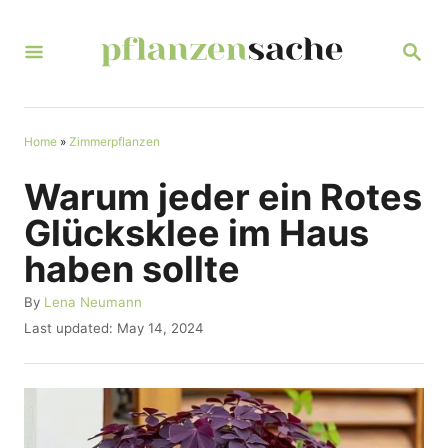
S
k
S
E
i
A
R
p
C
t
Home
»
Zimmerpflanzen
H
o
Warum jeder ein Rotes
C
Glücksklee im Haus
o
haben sollte
n
t
A
By
Lena Neumann
u
P
Last updated:
May 14, 2024
e
t
o
n
h
s
o
t
t
r
e
d