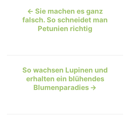
P
g
o
o
Sie machen es ganz
n
r
o
falsch. So schneidet man
i
e
Petunien richtig
s
s
t
n
So wachsen Lupinen und
a
erhalten ein blühendes
v
Blumenparadies
i
g
a