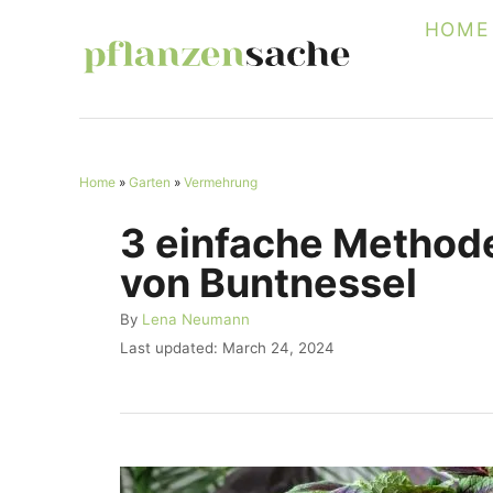
S
HOME
k
i
p
t
Home
»
Garten
»
Vermehrung
o
C
3 einfache Method
o
von Buntnessel
n
A
By
Lena Neumann
t
u
P
Last updated:
March 24, 2024
e
t
o
h
s
n
o
t
r
t
e
d
o