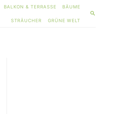
BALKON & TERRASSE
BÄUME
S
E
STRÄUCHER
GRÜNE WELT
A
R
C
H