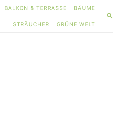
BALKON & TERRASSE
BÄUME
S
E
STRÄUCHER
GRÜNE WELT
A
R
C
H