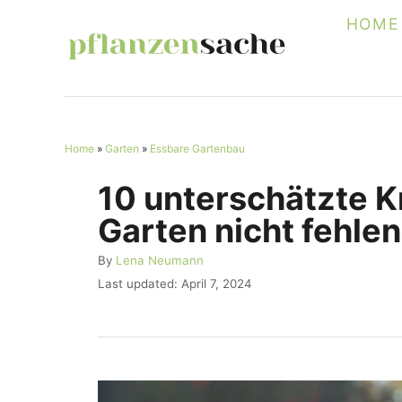
S
HOME
k
i
p
t
Home
»
Garten
»
Essbare Gartenbau
o
C
10 unterschätzte Kr
o
Garten nicht fehlen
n
A
By
Lena Neumann
t
u
P
Last updated:
April 7, 2024
e
t
o
h
s
n
o
t
r
t
e
d
o