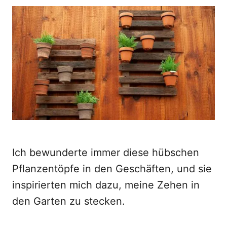
o
t
r
e
d
o
n
Ich bewunderte immer diese hübschen
Pflanzentöpfe in den Geschäften, und sie
inspirierten mich dazu, meine Zehen in
den Garten zu stecken.