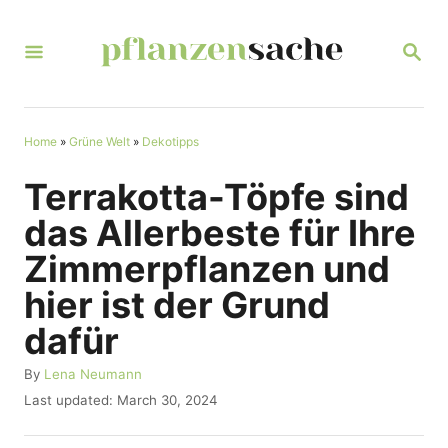
S
k
S
E
i
A
R
p
C
t
Home
»
Grüne Welt
»
Dekotipps
H
o
Terrakotta-Töpfe sind
C
das Allerbeste für Ihre
o
Zimmerpflanzen und
n
hier ist der Grund
t
dafür
e
n
A
By
Lena Neumann
u
t
P
Last updated:
March 30, 2024
t
o
h
s