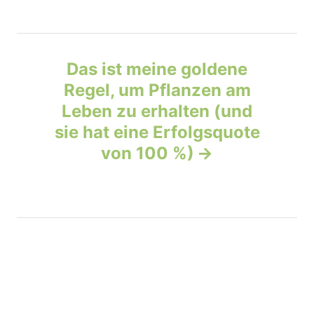
a
v
Das ist meine goldene
Regel, um Pflanzen am
i
Leben zu erhalten (und
g
sie hat eine Erfolgsquote
von 100 %)
a
t
i
o
n