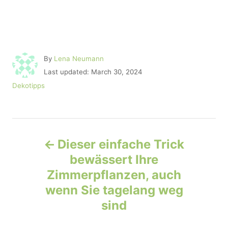
A
By
Lena Neumann
u
P
Last updated:
March 30, 2024
t
o
C
Dekotipps
h
s
a
o
t
t
r
e
e
d
P
g
o
o
Dieser einfache Trick
n
r
o
bewässert Ihre
i
e
Zimmerpflanzen, auch
s
s
wenn Sie tagelang weg
t
sind
n